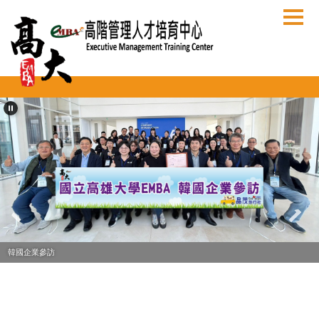
跳
到
主
要
內
容
區
韓國企業參訪