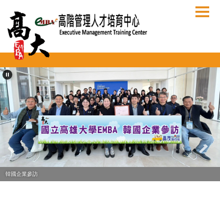
跳
到
主
要
內
容
區
韓國企業參訪