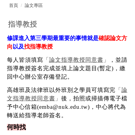
首頁
論文專區
指導教授
修課進入第三學期最重要的事情就是
確認論文方
向
以及
找指導教授
每人皆須填寫
「
論文指導教授同意書
」
，並請
指導教授簽名完成並填上論文題目
(
暫定
)
，繳
回中心辦公室存備登記。
高雄班及法律班以外班別之學員
可填寫完
「
論
文指導教授同意書
」
後，拍照或掃描傳電子檔
予中心信箱
(emba@nuk.edu.tw)
，中心將代為
轉送給指導老師簽名。
何時找