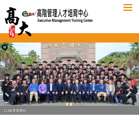
跳
到
主
要
內
容
區
113級畢業團拍