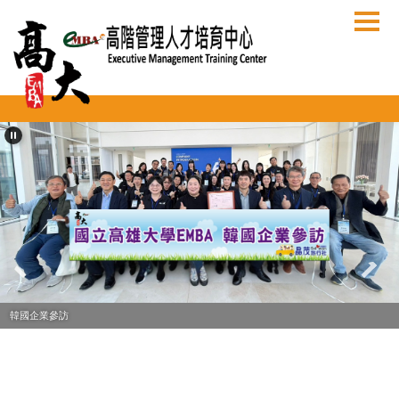
跳
到
主
要
內
容
區
韓國企業參訪