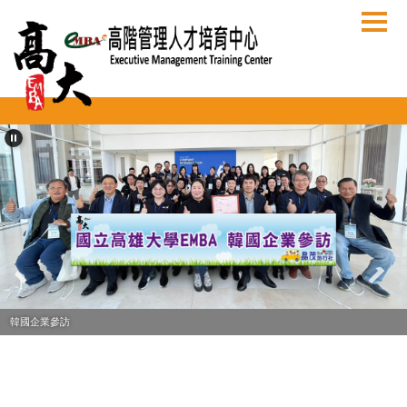
跳
到
主
要
內
容
區
韓國企業參訪