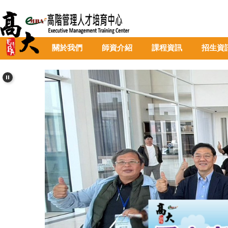
跳
到
主
要
關於我們
師資介紹
課程資訊
招生資
內
容
區