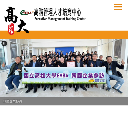
跳
到
主
要
內
容
區
韓國企業參訪