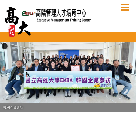
跳
到
主
要
內
容
區
韓國企業參訪