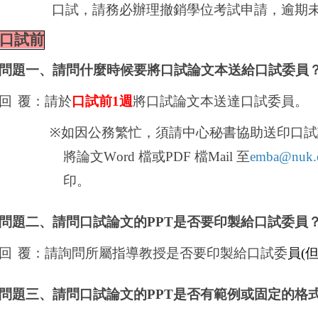
口試，請務必辦理撤銷學位考試申請，逾期
口試前
問題一、請問什麼時候要將口試論文本送給口試委員
回
覆
：請於
口試前1週
將口試論文本送達口試委員。
※
如因公務繁忙，須請中心秘書協助送印口試
將論文W
ord
檔或
PDF
檔
Mail
至
emba@nuk.
印。
問題二、請問口試論文的
PPT
是否要印製給口試委員
回
覆
：請詢問所屬指導教授是否要印製給口試委
員
(
問題三、請問口試論文的
PPT
是否有範例或固定的格