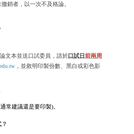
未撤銷者，以一次不及格論。
？
論文本並送口試委員，請於
口試日
前兩周
edu.tw
，並敘明
印製份數、黑白或彩色影
？
但通常建議還是要印製
)
。
式？