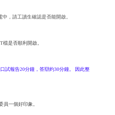
電
中，請工讀生確認是否能開啟。
PT
檔是否順利開啟。
言口試報告
20
分鐘，答辯約
30
分鐘。
因此整
委員一個好印象。