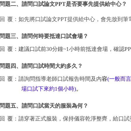
問題二、請問口試論文
PPT
是否要事先提供給中心？
回
覆
：如先將口試論文
PPT
提供給中心，會先放到筆
問題三、請問何時要抵達口試會場？
回
覆
：建議口試前
30
分鐘
~1
小時前抵達會場，確認
P
問題四、請問口試時間大約多久？
回
覆
：請詢問指導老師口試報告時間及內
容
(
一般而
場口試下來約
1
個小時
)
。
問題五、請問口試當天的服裝為何？
回
覆
：請穿著正式服裝，保持儀容乾淨整齊，給口試