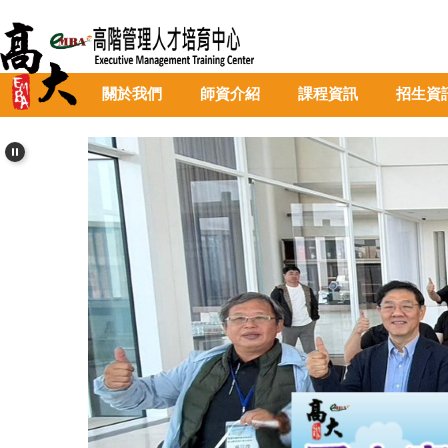
跳
到
主
要
關於我們
師資介紹
課程資訊
招生資
內
容
區