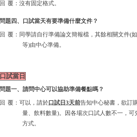
回
覆
：
沒有固定格式。
問題四、口試當天有要準備什麼文件？
回
覆
：同學請自行準備論文簡報檔，其餘相關文件
(
等
)
由中心準備。
口試當日
問題一、請問中心可以協助準備餐點嗎？
回
覆
：可以，請於
口試日
3
天前
告知
中心秘書，欲訂
量、飲料數量)。因各場次口試人數不一，可
方式。