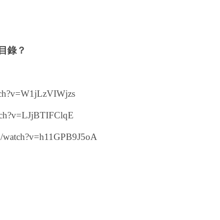
目錄？
tch?v=W1jLzVIWjzs
tch?v=LJjBTIFClqE
om/watch?v=h11GPB9J5oA