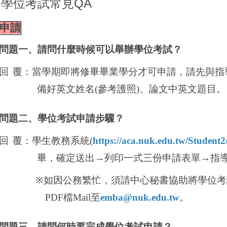
學位考試常見QA
申請
問題一、請問什麼時候可以舉辦學位考試？
回
覆：當學期即將修畢畢業學分才可申請，請先與指
備好英文姓名
(
參考護照
)
、論文中英文題目。
問題二、學位考試申請步驟？
回
覆
：
學生教務系統(
https://aca.nuk.edu.tw/Student2
畢，確定送出
→
列印一式三份申請表單
→
指
※
如因公務繁忙，須請中心秘書協助將學位考
PDF
檔
Mail
至
emba@nuk.edu.tw
。
問題三、請問何時要完成學位考試申請？