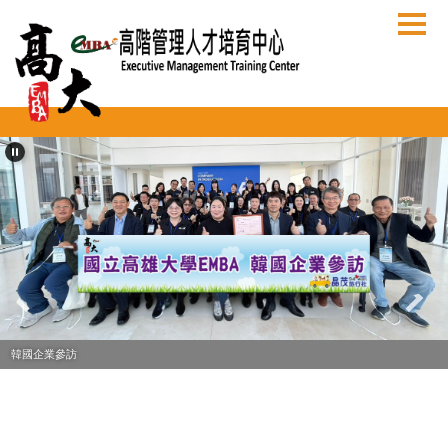
跳
到
主
要
內
容
區
韓國企業參訪