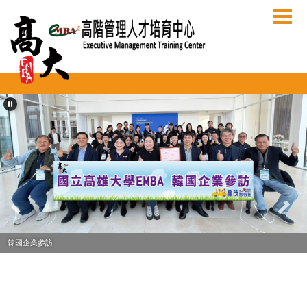
跳
到
主
要
內
容
區
韓國企業參訪