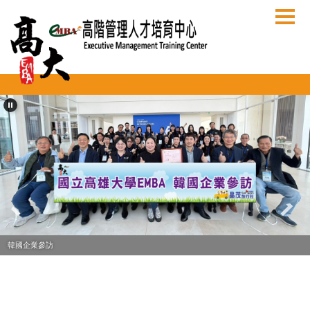
跳
到
主
要
內
容
區
韓國企業參訪